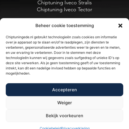
Chiptuning Iveco Stralis
Chiptuning Iveco Tector
Beheer cookie toestemming
Chiptuningede.nl gebruikt technologieën zoals cookies om informatie
over je apparaat op te slaan en/of te raadplegen, zijn diensten te
verbeteren, gepersonaliseerde advertenties weer te geven en te meten,
en uw ervaring te verbeteren. Door in te stemmen met deze
technologieën kunnen wij gegevens zoals surfgedrag of unieke ID's op
deze site verwerken. Als je geen toestemming geeft of uw toestemming
intrekt, kan dit een nadelige invloed hebben op bepaalde functies en
BTW/VAT NL002397639B39
mogelijkheden.
E-mail
:- info@chiptuningede.nl
Accepteren
Tel
:- 0318-250555
Weiger
© Chiptuning Ede. All Rights Reserved
Bekijk voorkeuren
Fahrenheitstraat 5A,
Cookiebeleid
Privacyverklaring