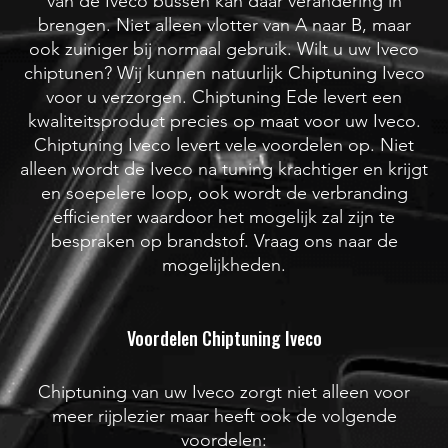
van de Iveco bussen kan daar verandering in
brengen. Niet alleen vlotter van A naar B, maar
ook zuiniger bij normaal gebruik. Wilt u uw Iveco
chiptunen? Wij kunnen natuurlijk Chiptuning Iveco
voor u verzorgen. Chiptuning Ede levert een
kwaliteitsproduct precies op maat voor uw Iveco.
Chiptuning Iveco levert vele voordelen op. Niet
alleen wordt de Iveco na tuning krachtiger en krijgt
en soepelere loop, ook wordt de verbranding
efficienter waardoor het mogelijk zal zijn te
bespraken op brandstof. Vraag ons naar de
mogelijkheden.
Voordelen Chiptuning Iveco
Chiptuning van uw Iveco zorgt niet alleen voor
meer rijplezier maar heeft ook de volgende
voordelen: