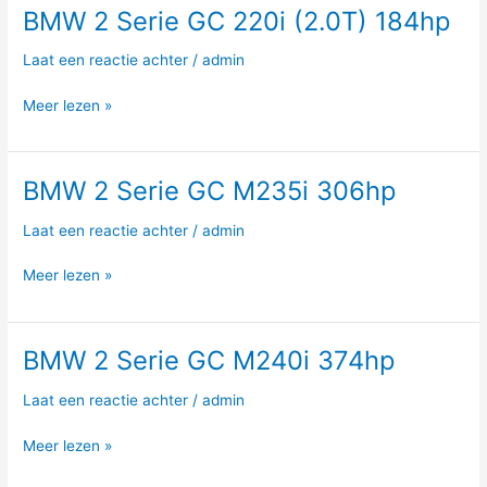
BMW 2 Serie GC 220i (2.0T) 184hp
BMW
2
Laat een reactie achter
/
admin
Serie
GC
Meer lezen »
220i
(2.0T)
184hp
BMW 2 Serie GC M235i 306hp
BMW
2
Laat een reactie achter
/
admin
Serie
GC
Meer lezen »
M235i
306hp
BMW 2 Serie GC M240i 374hp
BMW
2
Laat een reactie achter
/
admin
Serie
GC
Meer lezen »
M240i
374hp