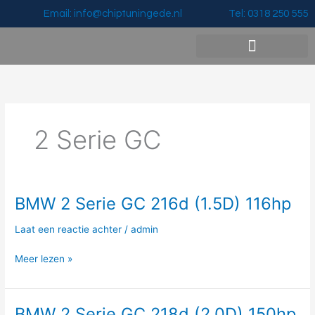
Ga
Email: info@chiptuningede.nl
Tel: 0318 250 555
naar
de
inhoud
Vermogenswinst & Prijzen
2 Serie GC
BMW 2 Serie GC 216d (1.5D) 116hp
BMW
2
Laat een reactie achter
/
admin
Serie
GC
Meer lezen »
216d
(1.5D)
116hp
BMW 2 Serie GC 218d (2.0D) 150hp
BMW