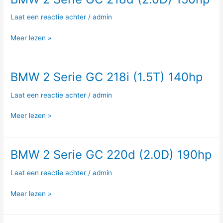
2
Laat een reactie achter
/
admin
Serie
GC
Meer lezen »
218d
(2.0D)
150hp
BMW 2 Serie GC 218i (1.5T) 140hp
BMW
2
Laat een reactie achter
/
admin
Serie
GC
Meer lezen »
218i
(1.5T)
140hp
BMW 2 Serie GC 220d (2.0D) 190hp
BMW
2
Laat een reactie achter
/
admin
Serie
GC
Meer lezen »
220d
(2.0D)
190hp