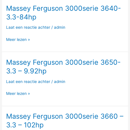
Massey Ferguson 3000serie 3640-
Massey
Ferguson
3.3-84hp
3000serie
3640-
Laat een reactie achter
/
admin
3.3-
84hp
Meer lezen »
Massey Ferguson 3000serie 3650-
Massey
Ferguson
3.3 – 9.92hp
3000serie
3650-
Laat een reactie achter
/
admin
3.3
–
Meer lezen »
9.92hp
Massey Ferguson 3000serie 3660 –
Massey
Ferguson
3.3 – 102hp
3000serie