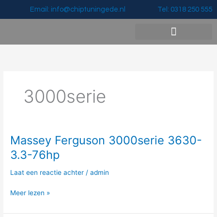
Ga
Email: info@chiptuningede.nl
Tel: 0318 250 555
naar
de
inhoud
Vermogenswinst & Prijzen
3000serie
Massey Ferguson 3000serie 3630-
Massey
Ferguson
3.3-76hp
3000serie
3630-
Laat een reactie achter
/
admin
3.3-
76hp
Meer lezen »