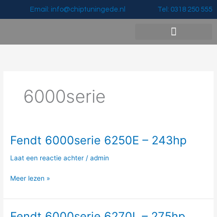
Ga
Email: info@chiptuningede.nl
Tel: 0318 250 555
naar
de
inhoud
Vermogenswinst & Prijzen
6000serie
Fendt 6000serie 6250E – 243hp
Fendt
6000serie
Laat een reactie achter
/
admin
6250E
–
Meer lezen »
243hp
Fendt 6000serie 6270L – 275hp
Fendt