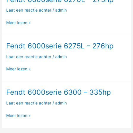
6000serie
Laat een reactie achter
/
admin
6270L
–
Meer lezen »
275hp
Fendt 6000serie 6275L – 276hp
Fendt
6000serie
Laat een reactie achter
/
admin
6275L
–
Meer lezen »
276hp
Fendt 6000serie 6300 – 335hp
Fendt
6000serie
Laat een reactie achter
/
admin
6300
–
Meer lezen »
335hp