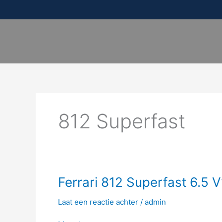
Ga
naar
de
inhoud
812 Superfast
Ferrari
Ferrari 812 Superfast 6.5 
812
Laat een reactie achter
/
admin
Superfast
6.5