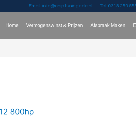
Email: info@chiptuningede.nl
Tel: 0318 250 55
Home
Vermogenswinst & Prijzen
Afspraak Maken
E
V12 800hp