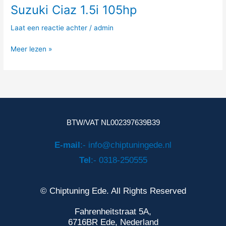
Suzuki Ciaz 1.5i 105hp
Suzuki
Ciaz
Laat een reactie achter
/
admin
1.5i
105hp
Meer lezen »
BTW/VAT NL002397639B39
E-mail
:- info@chiptuningede.nl
Tel
:- 0318-250555
© Chiptuning Ede. All Rights Reserved
Fahrenheitstraat 5A,
6716BR Ede, Nederland