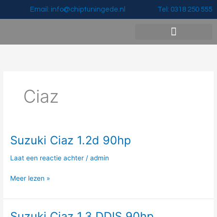
Ga
Email: info@chiptuningede.nl
Tel: 0318 250 555
naar
de
inhoud
Vermogenswinst & Prijzen
Ciaz
Suzuki Ciaz 1.2d 90hp
Suzuki
Ciaz
Laat een reactie achter
/
admin
1.2d
90hp
Meer lezen »
Suzuki Ciaz 1.3 DDIS 90hp
Suzuki