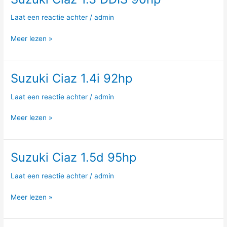
Ciaz
Laat een reactie achter
/
admin
1.3
DDIS
Meer lezen »
90hp
Suzuki Ciaz 1.4i 92hp
Suzuki
Ciaz
Laat een reactie achter
/
admin
1.4i
92hp
Meer lezen »
Suzuki Ciaz 1.5d 95hp
Suzuki
Ciaz
Laat een reactie achter
/
admin
1.5d
95hp
Meer lezen »