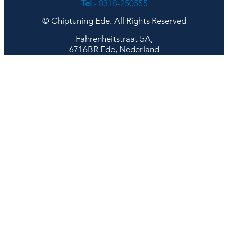
Tel
:- 0318-250555
© Chiptuning Ede. All Rights Reserved
Fahrenheitstraat 5A,
6716BR Ede, Nederland