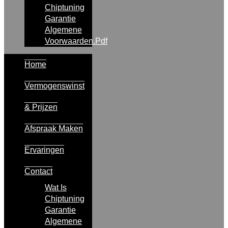
Chiptuning
Garantie
Algemene
Voorwaarden.pdf
Home
Vermogenswinst
& Prijzen
Afspraak Maken
Ervaringen
Contact
Wat Is
Chiptuning
Garantie
Algemene