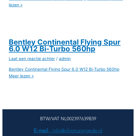
lezen »
Bentley Continental Flying Spur
6.0 W12 Bi-Turbo 560hp
Laat een reactie achter
/
admin
Bentley Continental Flying Spur 6.0 W12 Bi-Turbo 560hp
Meer lezen »
BTW/VAT NL002397639B39
E-mail
:- info@chiptuningede.nl