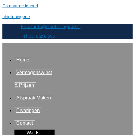
Ga naar de inhoud
chiptuningede
Email: info@chiptuningede.nl
Tel: 0318 250 555
Home
Vermogenswinst
& Prijzen
Afspraak Maken
Ervaringen
Contact
Wat Is