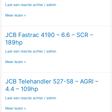
56
Laat een reactie achter
/
admin
–
AGRI
Meer lezen »
–
4.4
–
JCB Fastrac 4190 – 6.6 – SCR –
JCB
109hp
Fastrac
189hp
4190
–
Laat een reactie achter
/
admin
6.6
–
Meer lezen »
SCR
–
189hp
JCB Telehandler 527-58 – AGRI –
JCB
Telehandler
4.4 – 109hp
527-
58
Laat een reactie achter
/
admin
–
AGRI
Meer lezen »