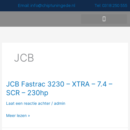
Ga
Email: info@chiptuningede.nl
Tel: 0318 250 555
naar
de
inhoud
Vermogenswinst & Prijzen
JCB
JCB Fastrac 3230 – XTRA – 7.4 –
JCB
Fastrac
SCR – 230hp
3230
–
Laat een reactie achter
/
admin
XTRA
–
Meer lezen »
7.4
–