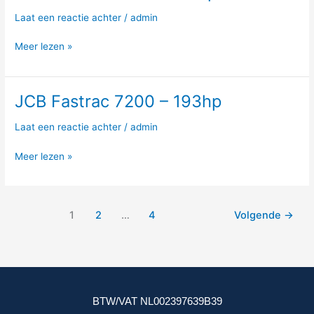
Fastrac
Laat een reactie achter
/
admin
7170
–
Meer lezen »
175hp
JCB Fastrac 7200 – 193hp
JCB
Fastrac
Laat een reactie achter
/
admin
7200
–
Meer lezen »
193hp
1
2
…
4
Volgende
→
BTW/VAT NL002397639B39