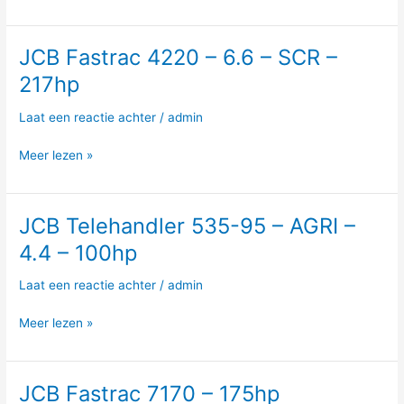
–
4.4
–
JCB Fastrac 4220 – 6.6 – SCR –
JCB
109hp
Fastrac
217hp
4220
–
Laat een reactie achter
/
admin
6.6
–
Meer lezen »
SCR
–
217hp
JCB Telehandler 535-95 – AGRI –
JCB
Telehandler
4.4 – 100hp
535-
95
Laat een reactie achter
/
admin
–
AGRI
Meer lezen »
–
4.4
–
JCB Fastrac 7170 – 175hp
JCB
100hp