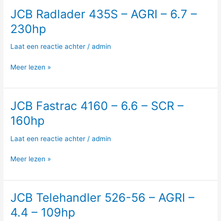
SCR
JCB Radlader 435S – AGRI – 6.7 –
JCB
–
Radlader
230hp
230hp
435S
–
Laat een reactie achter
/
admin
AGRI
–
Meer lezen »
6.7
–
230hp
JCB Fastrac 4160 – 6.6 – SCR –
JCB
Fastrac
160hp
4160
–
Laat een reactie achter
/
admin
6.6
–
Meer lezen »
SCR
–
160hp
JCB Telehandler 526-56 – AGRI –
JCB
Telehandler
4.4 – 109hp
526-