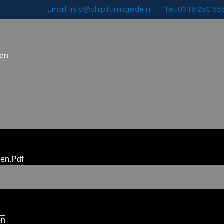
Email: info@chiptuningede.nl
Tel: 0318 250 55
zen
en.pdf
en