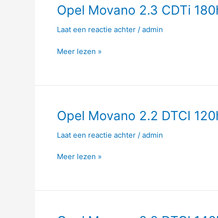
Opel
Opel Movano 2.3 CDTi 180
Movano
Laat een reactie achter
/
admin
2.3
CDTi
Meer lezen »
180hp
Opel
Opel Movano 2.2 DTCI 120
Movano
Laat een reactie achter
/
admin
2.2
DTCI
Meer lezen »
120hp
Opel