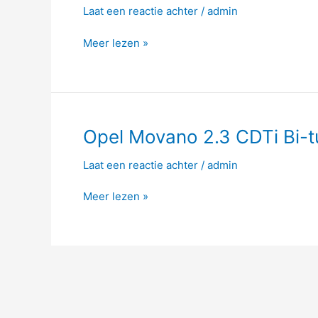
Laat een reactie achter
/
admin
2.3
CDTi
Meer lezen »
Bi-
turbo
136hp
Opel
Opel Movano 2.3 CDTi Bi-
Movano
Laat een reactie achter
/
admin
2.3
CDTi
Meer lezen »
Bi-
turbo
163hp