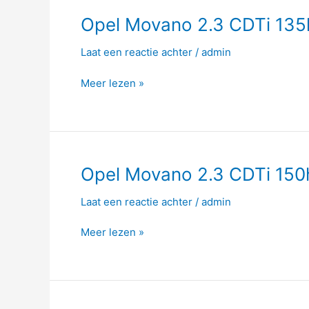
Opel
Opel Movano 2.3 CDTi 135
Movano
Laat een reactie achter
/
admin
2.3
CDTi
Meer lezen »
135hp
Opel
Opel Movano 2.3 CDTi 150
Movano
Laat een reactie achter
/
admin
2.3
CDTi
Meer lezen »
150hp