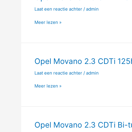
Movano
Laat een reactie achter
/
admin
2.3
CDTi
Meer lezen »
110hp
Opel
Opel Movano 2.3 CDTi 125
Movano
Laat een reactie achter
/
admin
2.3
CDTi
Meer lezen »
125hp
Opel
Opel Movano 2.3 CDTi Bi-
Movano