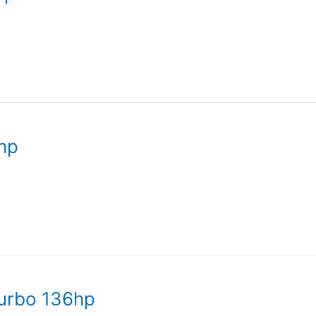
hp
turbo 136hp