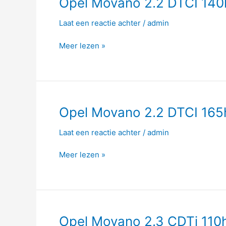
Opel Movano 2.2 DTCI 140
Movano
Laat een reactie achter
/
admin
2.2
DTCI
Meer lezen »
140hp
Opel
Opel Movano 2.2 DTCI 165
Movano
Laat een reactie achter
/
admin
2.2
DTCI
Meer lezen »
165hp
Opel
Opel Movano 2.3 CDTi 110