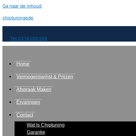
Ga naar de inhoud
chiptuningede
Tel: 0318 250 555
Home
Vermogenswinst & Prijzen
Afspraak Maken
Ervaringen
Contact
Wat Is Chiptuning
Garantie