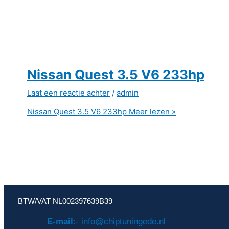
Nissan Quest 3.5 V6 233hp
Laat een reactie achter
/
admin
Nissan Quest 3.5 V6 233hp
Meer lezen »
BTW/VAT NL002397639B39
E-mail
:- info@chiptuningede.nl