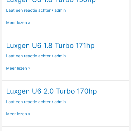
U6
Laat een reactie achter
/
admin
1.8
Turbo
Meer lezen »
150hp
Luxgen U6 1.8 Turbo 171hp
Luxgen
U6
Laat een reactie achter
/
admin
1.8
Turbo
Meer lezen »
171hp
Luxgen U6 2.0 Turbo 170hp
Luxgen
U6
Laat een reactie achter
/
admin
2.0
Turbo
Meer lezen »
170hp