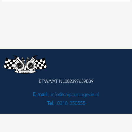
BTW/VAT NL002397639B39
E-mail
:- info@chiptuningede.nl
Tel
:- 0318-250555
© Chiptuning Ede. All Rights Reserved