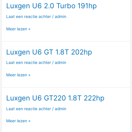
Luxgen U6 2.0 Turbo 191hp
Luxgen
U6
Laat een reactie achter
/
admin
2.0
Turbo
Meer lezen »
191hp
Luxgen U6 GT 1.8T 202hp
Luxgen
U6
Laat een reactie achter
/
admin
GT
1.8T
Meer lezen »
202hp
Luxgen U6 GT220 1.8T 222hp
Luxgen
U6
Laat een reactie achter
/
admin
GT220
1.8T
Meer lezen »
222hp