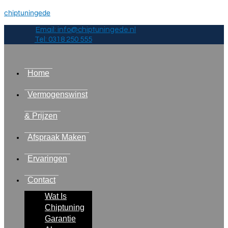
chiptuningede
Email: info@chiptuningede.nl
Tel: 0318 250 555
Home
Vermogenswinst
& Prijzen
Afspraak Maken
Ervaringen
Contact
Wat Is
Chiptuning
Garantie