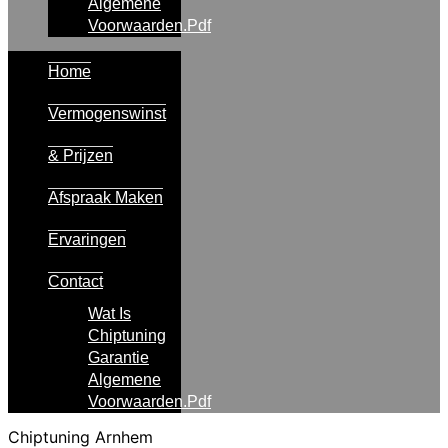
Algemene
Voorwaarden.pdf
Home
Vermogenswinst
& Prijzen
Afspraak Maken
Ervaringen
Contact
Wat Is
Chiptuning
Garantie
Algemene
Voorwaarden.pdf
Chiptuning Arnhem