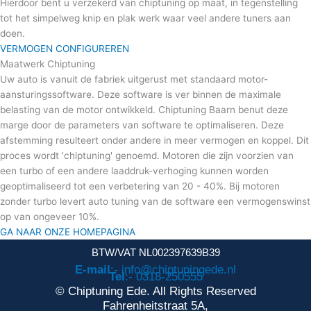
Hierdoor bent u verzekerd van chiptuning op maat, in tegenstelling
tot het simpelweg knip en plak werk waar veel andere tuners aan
doen. ​
VERMOGEN CONFIGUREREN
Maatwerk Chiptuning
Uw auto is vanuit de fabriek uitgerust met standaard motor-
aansturingssoftware. Deze software is ver binnen de maximale
belasting van de motor ontwikkeld. Chiptuning Baarn benut deze
marge door de parameters van software te optimaliseren. Deze
afstemming resulteert onder andere in meer vermogen en koppel. Dit
proces wordt 'chiptuning' genoemd. Motoren die zijn voorzien van
een turbo of een andere laaddruk-verhoging kunnen worden
geoptimaliseerd tot een verbetering van 20 - 40%. Bij motoren
zonder turbo levert auto tuning van de software een vermogenswinst
op van ongeveer 10%.
GA NAAR ONZE HOMEPAGINA
BTW/VAT NL002397639B39
E-mail
:- info@chiptuningede.nl
Tel
:- 0318-250555
© Chiptuning Ede. All Rights Reserved
Fahrenheitstraat 5A,