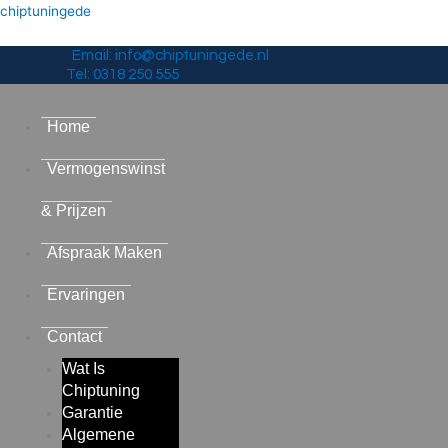
chiptuningede
Email: info@chiptuningede.nl
Tel: 0318 250 555
Home
Vermogenswinst
& Prijzen
Afspraak Maken
Ervaringen
Contact
Wat Is
Chiptuning
Garantie
Algemene