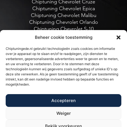
Chiptuning Chevrolet Cruze
Chiptuning Chevrolet Epica
Chiptuning Chevrolet Malibu
Chiptuning Chevrolet Orlando
Chiptuning Chevrolet S-10
Chiptuning Chevrolet Trax
Beheer cookie toestemming
Chiptuningede.nl gebruikt technologieën zoals cookies om informatie
over je apparaat op te slaan en/of te raadplegen, zijn diensten te
verbeteren, gepersonaliseerde advertenties weer te geven en te meten,
en uw ervaring te verbeteren. Door in te stemmen met deze
technologieën kunnen wij gegevens zoals surfgedrag of unieke ID's op
deze site verwerken. Als je geen toestemming geeft of uw toestemming
intrekt, kan dit een nadelige invloed hebben op bepaalde functies en
BTW/VAT NL002397639B39
mogelijkheden.
E-mail
:- info@chiptuningede.nl
Accepteren
Tel
:- 0318-250555
Weiger
© Chiptuning Ede. All Rights Reserved
Bekijk voorkeuren