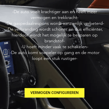
-De auto voelt krachtiger aan en heeft meer
vermogen en trekkracht-
-De gaspedaalrespons wordt aanzienlijk verbeterd-
-De verbranding wordt schoner en dus efficiënter,
hierdoor wordt het mogelijk te besparen op
brandstof-
-U hoeft minder vaak te schakelen-
-De auto komt soepeler op gang en de motor
loopt een stuk rustiger-
VERMOGEN CONFIGUREREN