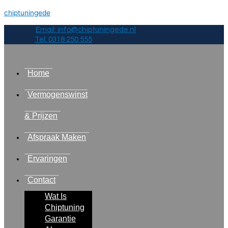
chiptuningede
Email: info@chiptuningede.nl
Tel: 0318 250 555
Home
Vermogenswinst
& Prijzen
Afspraak Maken
Ervaringen
Contact
Wat Is
Chiptuning
Garantie