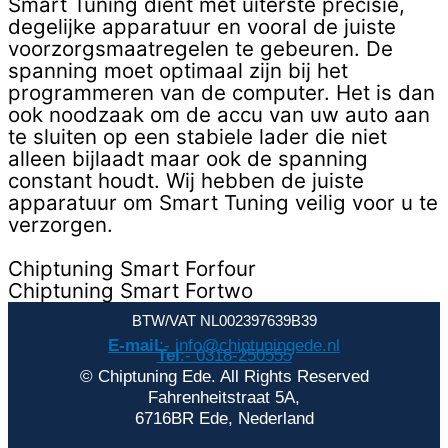
Smart Tuning dient met uiterste precisie,
degelijke apparatuur en vooral de juiste
voorzorgsmaatregelen te gebeuren. De
spanning moet optimaal zijn bij het
programmeren van de computer. Het is dan
ook noodzaak om de accu van uw auto aan
te sluiten op een stabiele lader die niet
alleen bijlaadt maar ook de spanning
constant houdt. Wij hebben de juiste
apparatuur om Smart Tuning veilig voor u te
verzorgen.
Chiptuning Smart Forfour
Chiptuning Smart Fortwo
BTW/VAT NL002397639B39
E-mail
:- info@chiptuningede.nl
Tel
:- 0318-250555
© Chiptuning Ede. All Rights Reserved
Fahrenheitstraat 5A,
6716BR Ede, Nederland