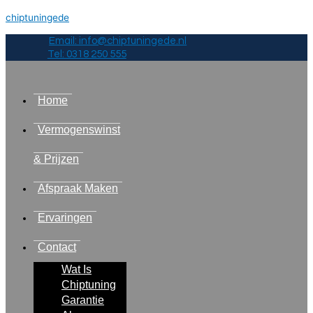
chiptuningede
Email: info@chiptuningede.nl
Tel: 0318 250 555
Home
Vermogenswinst
& Prijzen
Afspraak Maken
Ervaringen
Contact
Wat Is
Chiptuning
Garantie