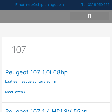
Ga
Email: info@chiptuningede.nl
Tel: 0318 250 555
naar
de
inhoud
Vermogenswinst & Prijzen
107
Peugeot 107 1.0i 68hp
Peugeot
107
Laat een reactie achter
/
admin
1.0i
68hp
Meer lezen »
Peugeot 107 1.4 HDi 8V 55hp
Peugeot