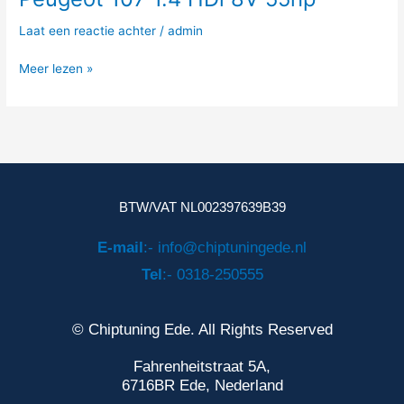
107
Laat een reactie achter
/
admin
1.4
HDi
Meer lezen »
8V
55hp
BTW/VAT NL002397639B39
E-mail
:- info@chiptuningede.nl
Tel
:- 0318-250555
© Chiptuning Ede. All Rights Reserved
Fahrenheitstraat 5A,
6716BR Ede, Nederland