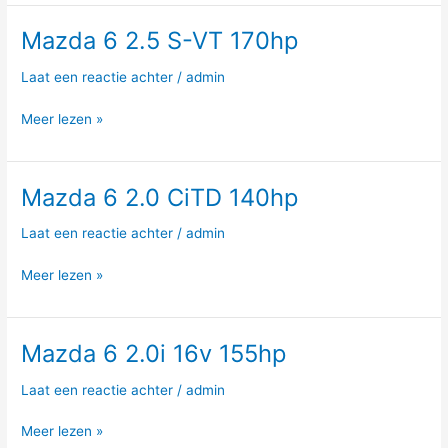
Mazda 6 2.5 S-VT 170hp
Mazda
6
Laat een reactie achter
/
admin
2.5
S-
Meer lezen »
VT
170hp
Mazda 6 2.0 CiTD 140hp
Mazda
6
Laat een reactie achter
/
admin
2.0
CiTD
Meer lezen »
140hp
Mazda 6 2.0i 16v 155hp
Mazda
6
Laat een reactie achter
/
admin
2.0i
16v
Meer lezen »
155hp