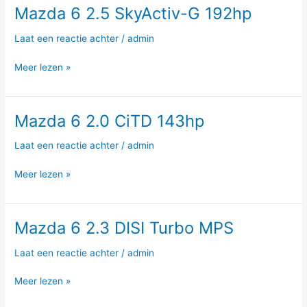
Mazda 6 2.5 SkyActiv-G 192hp
Mazda
6
Laat een reactie achter
/
admin
2.5
SkyActiv-
Meer lezen »
G
192hp
Mazda 6 2.0 CiTD 143hp
Mazda
6
Laat een reactie achter
/
admin
2.0
CiTD
Meer lezen »
143hp
Mazda 6 2.3 DISI Turbo MPS
Mazda
6
Laat een reactie achter
/
admin
2.3
DISI
Meer lezen »
Turbo
MPS