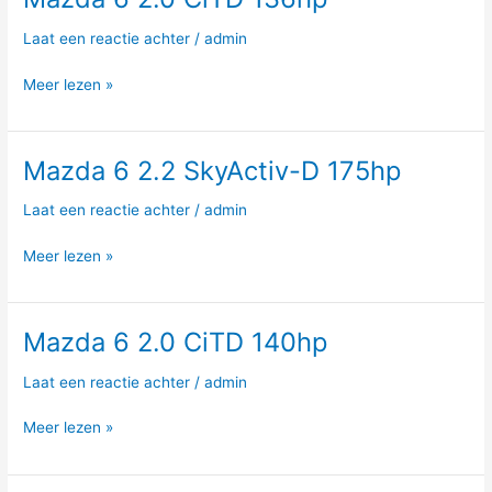
6
Laat een reactie achter
/
admin
2.0
CiTD
Meer lezen »
136hp
Mazda 6 2.2 SkyActiv-D 175hp
Mazda
6
Laat een reactie achter
/
admin
2.2
SkyActiv-
Meer lezen »
D
175hp
Mazda 6 2.0 CiTD 140hp
Mazda
6
Laat een reactie achter
/
admin
2.0
CiTD
Meer lezen »
140hp