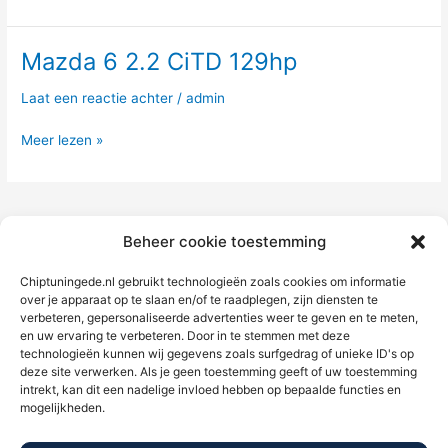
Mazda 6 2.2 CiTD 129hp
Mazda
6
Laat een reactie achter
/
admin
2.2
CiTD
Meer lezen »
129hp
1
2
3
Volgende
→
Beheer cookie toestemming
Chiptuningede.nl gebruikt technologieën zoals cookies om informatie
over je apparaat op te slaan en/of te raadplegen, zijn diensten te
verbeteren, gepersonaliseerde advertenties weer te geven en te meten,
en uw ervaring te verbeteren. Door in te stemmen met deze
technologieën kunnen wij gegevens zoals surfgedrag of unieke ID's op
deze site verwerken. Als je geen toestemming geeft of uw toestemming
intrekt, kan dit een nadelige invloed hebben op bepaalde functies en
mogelijkheden.