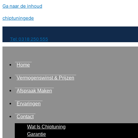
Ga naar de inhoud
chiptuningede
Tel: 0318 250 555
Home
Vermogenswinst & Prijzen
Afspraak Maken
Ervaringen
Contact
Wat Is Chiptuning
Garantie