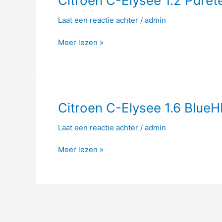
Citroen C-Elysee 1.2 Pure
C-
Laat een reactie achter
/
admin
Elysee
1.2
Meer lezen »
Puretech
82hp
Citroen
Citroen C-Elysee 1.6 Blue
C-
Laat een reactie achter
/
admin
Elysee
1.6
Meer lezen »
BlueHDI
99hp