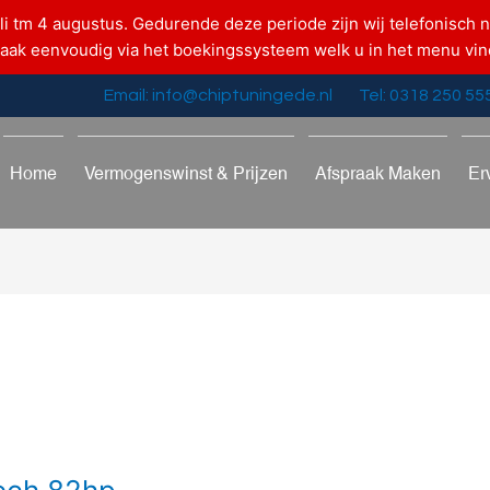
uli tm 4 augustus. Gedurende deze periode zijn wij telefonisch n
raak eenvoudig via het boekingssysteem welk u in het menu vin
Email: info@chiptuningede.nl
Tel: 0318 250 55
Home
Vermogenswinst & Prijzen
Afspraak Maken
Er