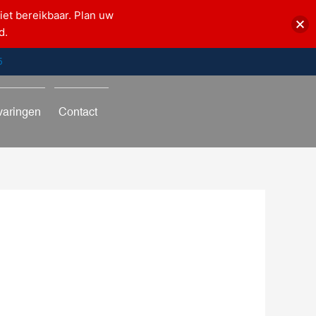
iet bereikbaar. Plan uw
d.
5
varingen
Contact