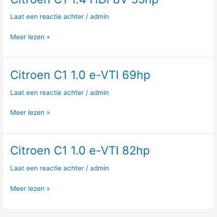
C1
Laat een reactie achter
/
admin
1.4
HDi
Meer lezen »
8V
55hp
Citroen C1 1.0 e-VTI 69hp
Citroen
C1
Laat een reactie achter
/
admin
1.0
e-
Meer lezen »
VTI
69hp
Citroen C1 1.0 e-VTI 82hp
Citroen
C1
Laat een reactie achter
/
admin
1.0
e-
Meer lezen »
VTI
82hp