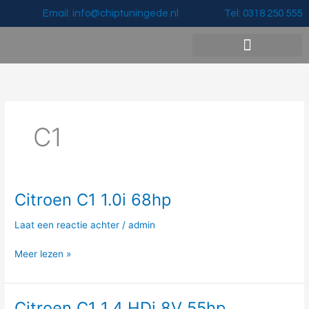
Ga
Email: info@chiptuningede.nl
Tel: 0318 250 555
naar
de
inhoud
Vermogenswinst & Prijzen
C1
Citroen C1 1.0i 68hp
Citroen
C1
Laat een reactie achter
/
admin
1.0i
68hp
Meer lezen »
Citroen C1 1.4 HDi 8V 55hp
Citroen