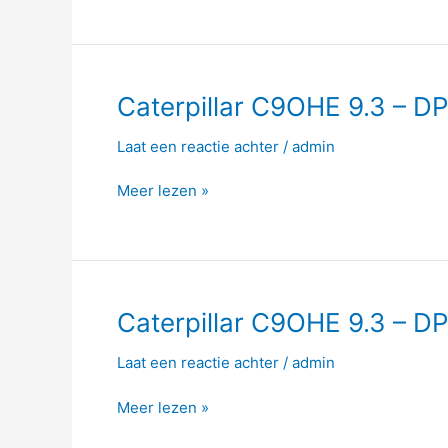
–
356hp
–
1562
Nm
Caterpillar
Caterpillar C9OHE 9.3 – D
C9OHE
Laat een reactie achter
/
admin
9.3
–
Meer lezen »
DPF
–
290hp
–
1206
Nm
Caterpillar
Caterpillar C9OHE 9.3 – D
C9OHE
Laat een reactie achter
/
admin
9.3
–
Meer lezen »
DPF
–