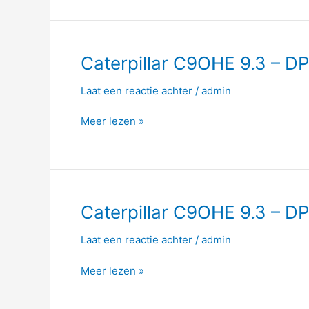
340hp
–
1559
Nm
Caterpillar
Caterpillar C9OHE 9.3 – D
C9OHE
Laat een reactie achter
/
admin
9.3
–
Meer lezen »
DPF
–
355hp
–
1695
Nm
Caterpillar
Caterpillar C9OHE 9.3 – D
C9OHE
Laat een reactie achter
/
admin
9.3
–
Meer lezen »
DPF
–
370hp