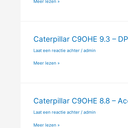
Meer lezen »
DPF
–
409hp
–
1695
Nm
Caterpillar
Caterpillar C9OHE 9.3 – D
C9OHE
Laat een reactie achter
/
admin
9.3
–
Meer lezen »
DPF
–
431hp
–
1695
Nm
Caterpillar
Caterpillar C9OHE 8.8 – A
C9OHE
Laat een reactie achter
/
admin
8.8
–
Meer lezen »
Acert