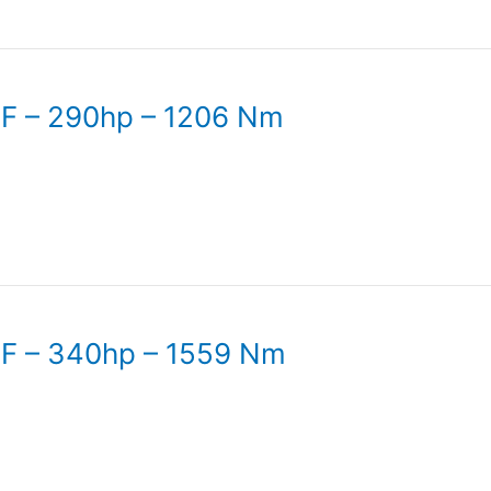
PF – 290hp – 1206 Nm
PF – 340hp – 1559 Nm