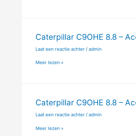
–
219hp
–
1496
Nm
Caterpillar
Caterpillar C9OHE 8.8 – A
C9OHE
Laat een reactie achter
/
admin
8.8
–
Meer lezen »
Acert
–
340hp
–
1428
Nm
Caterpillar
Caterpillar C9OHE 8.8 – A
C9OHE
Laat een reactie achter
/
admin
8.8
–
Meer lezen »
Acert