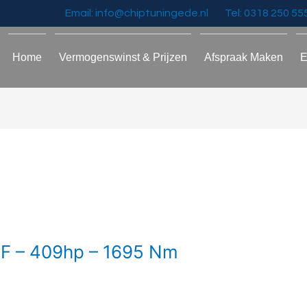
Email: info@chiptuningede.nl
Tel: 0318 250 55
Home
Vermogenswinst & Prijzen
Afspraak Maken
E
PF – 409hp – 1695 Nm