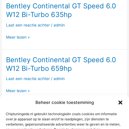
Bentley Continental GT Speed 6.0
Bentley
Continental
W12 Bi-Turbo 635hp
GT
Speed
Laat een reactie achter
/
admin
6.0
W12
Meer lezen »
Bi-
Turbo
635hp
Bentley Continental GT Speed 6.0
Bentley
Continental
W12 Bi-Turbo 659hp
GT
Speed
Laat een reactie achter
/
admin
6.0
W12
Meer lezen »
Bi-
Beheer cookie toestemming
Turbo
659hp
Chiptuningede.nl gebruikt technologieën zoals cookies om informatie
over je apparaat op te slaan en/of te raadplegen, zijn diensten te
verbeteren, gepersonaliseerde advertenties weer te geven en te meten,