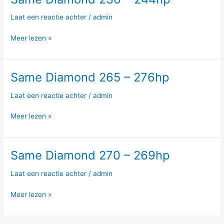
Diamond
Laat een reactie achter
/
admin
230
–
Meer lezen »
244hp
Same Diamond 265 – 276hp
Same
Diamond
Laat een reactie achter
/
admin
265
–
Meer lezen »
276hp
Same Diamond 270 – 269hp
Same
Diamond
Laat een reactie achter
/
admin
270
–
Meer lezen »
269hp