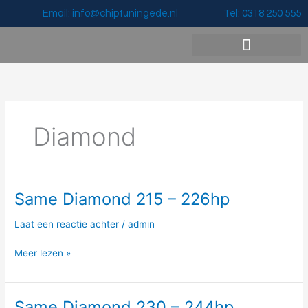
Ga
Email: info@chiptuningede.nl
Tel: 0318 250 555
naar
de
inhoud
Vermogenswinst & Prijzen
Diamond
Same Diamond 215 – 226hp
Same
Diamond
Laat een reactie achter
/
admin
215
–
Meer lezen »
226hp
Same Diamond 230 – 244hp
Same