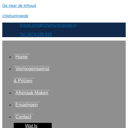
Ga naar de inhoud
chiptuningede
Email: info@chiptuningede.nl
Tel: 0318 250 555
Home
Vermogenswinst
& Prijzen
Afspraak Maken
Ervaringen
Contact
Wat Is