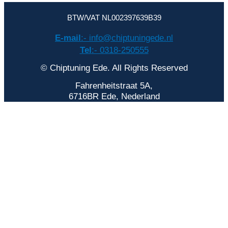
BTW/VAT NL002397639B39
E-mail
:- info@chiptuningede.nl
Tel
:- 0318-250555
© Chiptuning Ede. All Rights Reserved
Fahrenheitstraat 5A,
6716BR Ede, Nederland