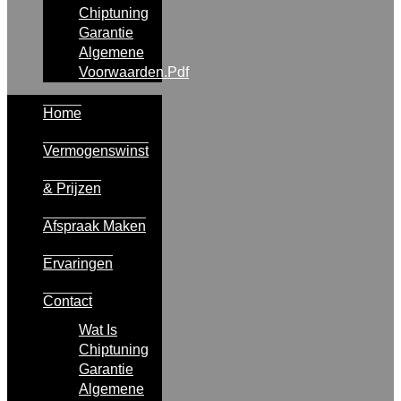
Chiptuning
Garantie
Algemene
Voorwaarden.pdf
Home
Vermogenswinst
& Prijzen
Afspraak Maken
Ervaringen
Contact
Wat Is
Chiptuning
Garantie
Algemene