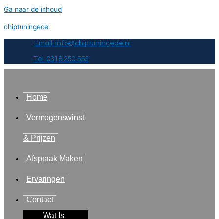
Ga naar de inhoud
chiptuningede
Email: info@chiptuningede.nl
Tel: 0318 250 555
Home
Vermogenswinst
& Prijzen
Afspraak Maken
Ervaringen
Contact
Wat Is