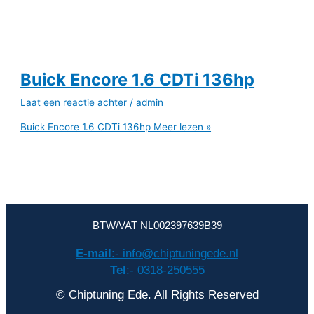
Buick Encore 1.6 CDTi 136hp
Laat een reactie achter
/
admin
Buick Encore 1.6 CDTi 136hp
Meer lezen »
BTW/VAT NL002397639B39
E-mail
:- info@chiptuningede.nl
Tel
:- 0318-250555
© Chiptuning Ede. All Rights Reserved