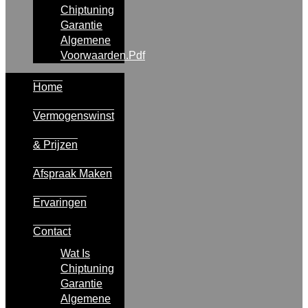
Chiptuning
Garantie
Algemene
Voorwaarden.pdf
Home
Vermogenswinst
& Prijzen
Afspraak Maken
Ervaringen
Contact
Wat Is
Chiptuning
Garantie
Algemene