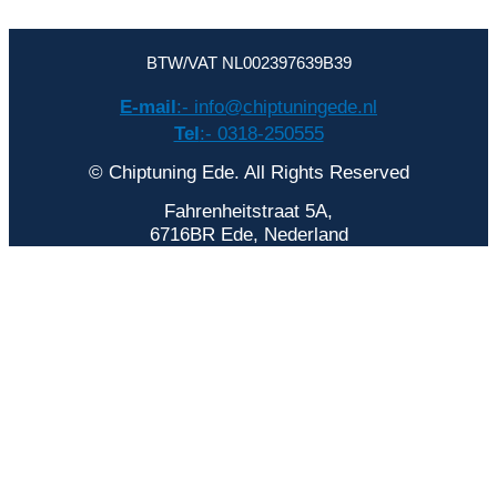
BTW/VAT NL002397639B39
E-mail
:- info@chiptuningede.nl
Tel
:- 0318-250555
© Chiptuning Ede. All Rights Reserved
Fahrenheitstraat 5A,
6716BR Ede, Nederland