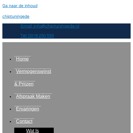
Ga naar de inhoud
chiptuningede
Email: info@chiptuningede.nl
Tel: 0318 250 555
Home
Vermogenswinst
& Prijzen
Afspraak Maken
Ervaringen
Contact
Wat Is