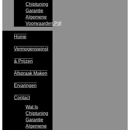
Chiptuning
Garantie
Algemene
Voorwaarden.pdf
Home
Vermogenswinst
& Prijzen
Afspraak Maken
Ervaringen
Contact
Wat Is
Chiptuning
Garantie
Algemene