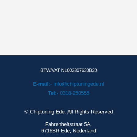
BTW/VAT NL002397639B39
E-mail
:- info@chiptuningede.nl
Tel
:- 0318-250555
© Chiptuning Ede. All Rights Reserved
Fahrenheitstraat 5A,
6716BR Ede, Nederland