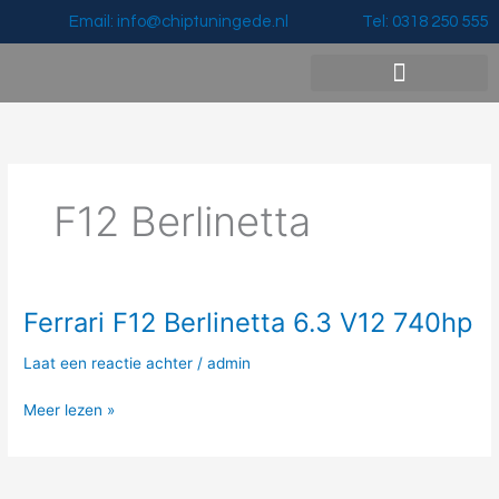
Ga
Email: info@chiptuningede.nl
Tel: 0318 250 555
naar
de
inhoud
Vermogenswinst & Prijzen
F12 Berlinetta
Ferrari F12 Berlinetta 6.3 V12 740hp
Ferrari
F12
Laat een reactie achter
/
admin
Berlinetta
6.3
Meer lezen »
V12
740hp