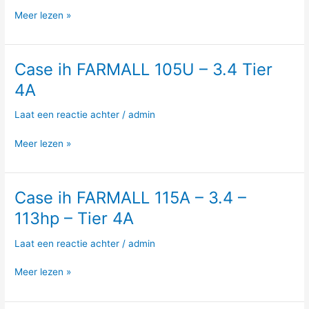
3.4
Meer lezen »
–
106hp
–
Case ih FARMALL 105U – 3.4 Tier
Case
Tier
ih
4A
4A
FARMALL
105U
Laat een reactie achter
/
admin
–
3.4
Meer lezen »
Tier
4A
Case ih FARMALL 115A – 3.4 –
Case
ih
113hp – Tier 4A
FARMALL
115A
Laat een reactie achter
/
admin
–
3.4
Meer lezen »
–
113hp