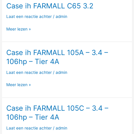
Case ih FARMALL C65 3.2
Case
ih
Laat een reactie achter
/
admin
FARMALL
C65
Meer lezen »
3.2
Case ih FARMALL 105A – 3.4 –
Case
ih
106hp – Tier 4A
FARMALL
105A
Laat een reactie achter
/
admin
–
3.4
Meer lezen »
–
106hp
–
Case ih FARMALL 105C – 3.4 –
Case
Tier
ih
106hp – Tier 4A
4A
FARMALL
105C
Laat een reactie achter
/
admin
–