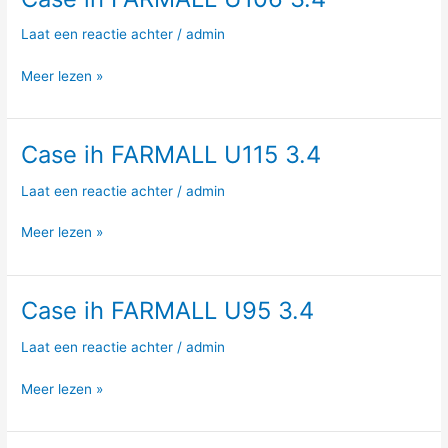
ih
Laat een reactie achter
/
admin
FARMALL
U106
Meer lezen »
3.4
Case ih FARMALL U115 3.4
Case
ih
Laat een reactie achter
/
admin
FARMALL
U115
Meer lezen »
3.4
Case ih FARMALL U95 3.4
Case
ih
Laat een reactie achter
/
admin
FARMALL
U95
Meer lezen »
3.4