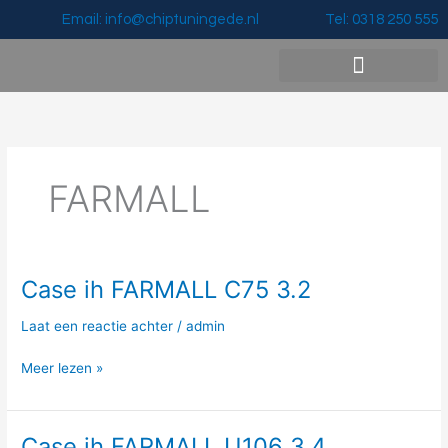
Ga
Email: info@chiptuningede.nl
Tel: 0318 250 555
naar
de
inhoud
Vermogenswinst & Prijzen
FARMALL
Case ih FARMALL C75 3.2
Case
ih
Laat een reactie achter
/
admin
FARMALL
C75
Meer lezen »
3.2
Case ih FARMALL U106 3.4
Case