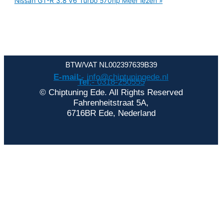
Nissan GT-R 3.8 V6 Turbo 570hp
Meer lezen »
BTW/VAT NL002397639B39
E-mail
:- info@chiptuningede.nl
Tel
:- 0318-250555
© Chiptuning Ede. All Rights Reserved
Fahrenheitstraat 5A,
6716BR Ede, Nederland