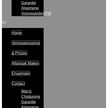
Garantie
Algemene
Voorwaarden.pdf
Home
Vermogenswinst
& Prijzen
Afspraak Maken
Ervaringen
Contact
Wat Is
Chiptuning
Garantie
Algemene