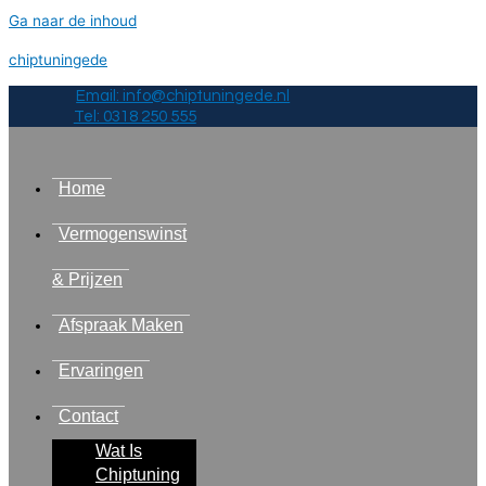
Ga naar de inhoud
chiptuningede
Email: info@chiptuningede.nl
Tel: 0318 250 555
Home
Vermogenswinst
& Prijzen
Afspraak Maken
Ervaringen
Contact
Wat Is
Chiptuning