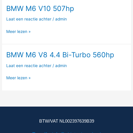
BMW M6 V10 507hp
BMW
M6
Laat een reactie achter
/
admin
V10
507hp
Meer lezen »
BMW M6 V8 4.4 Bi-Turbo 560hp
BMW
M6
Laat een reactie achter
/
admin
V8
4.4
Meer lezen »
Bi-
Turbo
560hp
BTW/VAT NL002397639B39