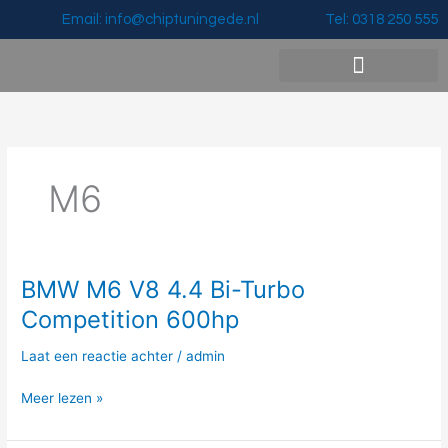
Ga
Email: info@chiptuningede.nl
Tel: 0318 250 555
naar
de
inhoud
Vermogenswinst & Prijzen
M6
BMW M6 V8 4.4 Bi-Turbo
BMW
M6
Competition 600hp
V8
4.4
Laat een reactie achter
/
admin
Bi-
Turbo
Meer lezen »
Competition
600hp