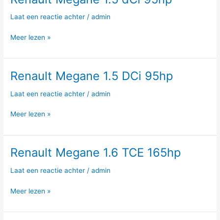
Megane
Laat een reactie achter
/
admin
1.5
dCi
Meer lezen »
95hp
Renault Megane 1.5 DCi 95hp
Renault
Megane
Laat een reactie achter
/
admin
1.5
DCi
Meer lezen »
95hp
Renault Megane 1.6 TCE 165hp
Renault
Megane
Laat een reactie achter
/
admin
1.6
TCE
Meer lezen »
165hp