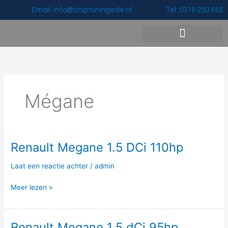
Ga
Email: info@chiptuningede.nl
Tel: 0318 250 555
naar
de
inhoud
Vermogenswinst & Prijzen
Mégane
Renault Megane 1.5 DCi 110hp
Renault
Megane
Laat een reactie achter
/
admin
1.5
DCi
Meer lezen »
110hp
Renault Megane 1.5 dCi 95hp
Renault