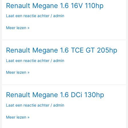
Renault Megane 1.6 16V 110hp
Renault
Megane
Laat een reactie achter
/
admin
1.6
16V
Meer lezen »
110hp
Renault Megane 1.6 TCE GT 205hp
Renault
Megane
Laat een reactie achter
/
admin
1.6
TCE
Meer lezen »
GT
205hp
Renault Megane 1.6 DCi 130hp
Renault
Megane
Laat een reactie achter
/
admin
1.6
DCi
Meer lezen »
130hp