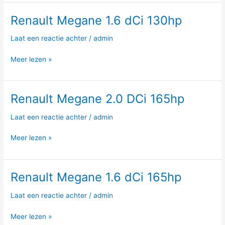
Renault Megane 1.6 dCi 130hp
Renault
Megane
Laat een reactie achter
/
admin
1.6
dCi
Meer lezen »
130hp
Renault Megane 2.0 DCi 165hp
Renault
Megane
Laat een reactie achter
/
admin
2.0
DCi
Meer lezen »
165hp
Renault Megane 1.6 dCi 165hp
Renault
Megane
Laat een reactie achter
/
admin
1.6
dCi
Meer lezen »
165hp