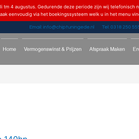
uli tm 4 augustus. Gedurende deze periode zijn wij telefonisch n
raak eenvoudig via het boekingssysteem welk u in het menu vin
Email: info@chiptuningede.nl
Tel: 0318 250 55
Home
Vermogenswinst & Prijzen
Afspraak Maken
Er