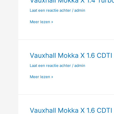
Vauxhall Mokka X 1.4 Turb
Mokka
Laat een reactie achter
/
admin
X
1.4
Meer lezen »
Turbo
140hp
Vauxhall
Vauxhall Mokka X 1.6 CDTI
Mokka
Laat een reactie achter
/
admin
X
1.6
Meer lezen »
CDTI
110hp
Vauxhall
Vauxhall Mokka X 1.6 CDTI