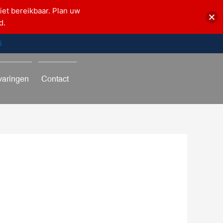
iet bereikbaar. Plan uw
d.
5
varingen
Contact