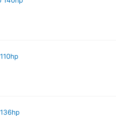
o 140hp
 110hp
 136hp