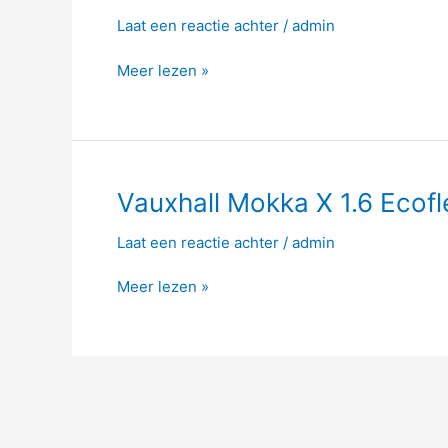
Mokka
Laat een reactie achter
/
admin
X
1.6
Meer lezen »
CDTI
136hp
Vauxhall
Vauxhall Mokka X 1.6 Ecofl
Mokka
Laat een reactie achter
/
admin
X
1.6
Meer lezen »
Ecoflex
115hp