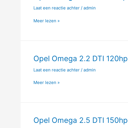
Omega
Laat een reactie achter
/
admin
2.0
DTI
Meer lezen »
100hp
Opel
Opel Omega 2.2 DTI 120hp
Omega
Laat een reactie achter
/
admin
2.2
DTI
Meer lezen »
120hp
Opel
Opel Omega 2.5 DTI 150hp
Omega