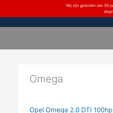
Ga
Wij zijn gesloten van 30 j
naar
afsp
de
inhoud
Omega
Opel
Opel Omega 2.0 DTI 100hp