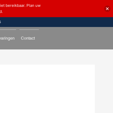
iet bereikbaar. Plan uw
d.
5
varingen
Contact