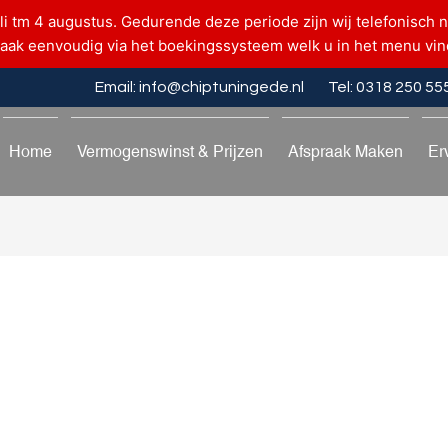
uli tm 4 augustus. Gedurende deze periode zijn wij telefonisch n
raak eenvoudig via het boekingssysteem welk u in het menu vin
Email: info@chiptuningede.nl
Tel: 0318 250 55
Home
Vermogenswinst & Prijzen
Afspraak Maken
Er