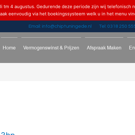
uli tm 4 augustus. Gedurende deze periode zijn wij telefonisch n
raak eenvoudig via het boekingssysteem welk u in het menu vin
Email: info@chiptuningede.nl
Tel: 0318 250 55
Home
Vermogenswinst & Prijzen
Afspraak Maken
Er