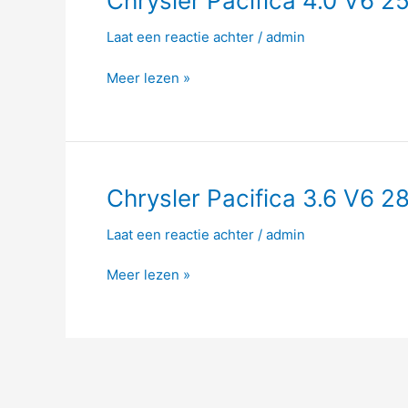
Chrysler Pacifica 4.0 V6 2
Pacifica
Laat een reactie achter
/
admin
4.0
V6
Meer lezen »
253hp
Chrysler
Chrysler Pacifica 3.6 V6 2
Pacifica
Laat een reactie achter
/
admin
3.6
V6
Meer lezen »
287hp