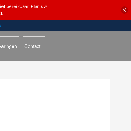
iet bereikbaar. Plan uw
d.
5
varingen
Contact