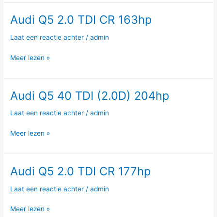
Audi Q5 2.0 TDI CR 163hp
Audi
Q5
Laat een reactie achter
/
admin
2.0
TDI
Meer lezen »
CR
163hp
Audi Q5 40 TDI (2.0D) 204hp
Audi
Q5
Laat een reactie achter
/
admin
40
TDI
Meer lezen »
(2.0D)
204hp
Audi Q5 2.0 TDI CR 177hp
Audi
Q5
Laat een reactie achter
/
admin
2.0
TDI
Meer lezen »
CR