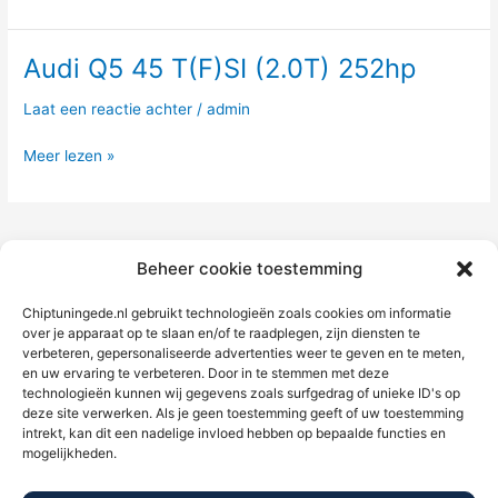
177hp
Audi Q5 45 T(F)SI (2.0T) 252hp
Audi
Q5
Laat een reactie achter
/
admin
45
T(F)SI
Meer lezen »
(2.0T)
252hp
1
2
…
4
Volgende
→
Beheer cookie toestemming
Chiptuningede.nl gebruikt technologieën zoals cookies om informatie
over je apparaat op te slaan en/of te raadplegen, zijn diensten te
verbeteren, gepersonaliseerde advertenties weer te geven en te meten,
en uw ervaring te verbeteren. Door in te stemmen met deze
technologieën kunnen wij gegevens zoals surfgedrag of unieke ID's op
deze site verwerken. Als je geen toestemming geeft of uw toestemming
intrekt, kan dit een nadelige invloed hebben op bepaalde functies en
mogelijkheden.