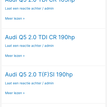
Q5
Laat een reactie achter
/
admin
2.0
TDI
Meer lezen »
CR
163hp
Audi Q5 2.0 TDI CR 190hp
Audi
Q5
Laat een reactie achter
/
admin
2.0
TDI
Meer lezen »
CR
190hp
Audi Q5 2.0 T(F)SI 190hp
Audi
Q5
Laat een reactie achter
/
admin
2.0
T(F)SI
Meer lezen »
190hp