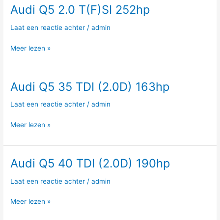
Audi Q5 2.0 T(F)SI 252hp
Audi
Q5
Laat een reactie achter
/
admin
2.0
T(F)SI
Meer lezen »
252hp
Audi Q5 35 TDI (2.0D) 163hp
Audi
Q5
Laat een reactie achter
/
admin
35
TDI
Meer lezen »
(2.0D)
163hp
Audi Q5 40 TDI (2.0D) 190hp
Audi
Q5
Laat een reactie achter
/
admin
40
TDI
Meer lezen »
(2.0D)
190hp