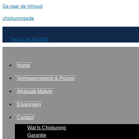
Ga naar de inhoud
chiptuningede
Tel: 0318 250 555
Home
Vermogenswinst & Prijzen
Afspraak Maken
Ervaringen
Contact
Wat Is Chiptuning
Garantie