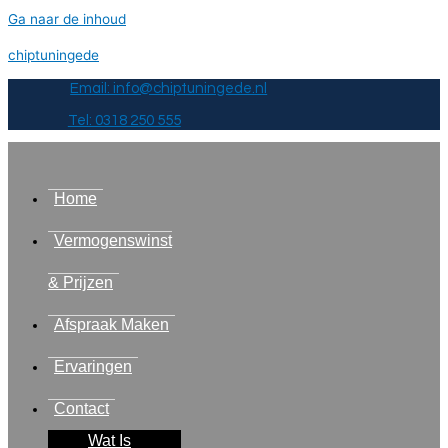
Ga naar de inhoud
chiptuningede
Email: info@chiptuningede.nl
Tel: 0318 250 555
Home
Vermogenswinst
& Prijzen
Afspraak Maken
Ervaringen
Contact
Wat Is