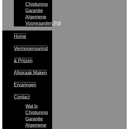
Chiptuning
Garantie
Algemene
Voorwaarden.pdf
Home
Vermogenswinst
& Prijzen
Afspraak Maken
Ervaringen
Contact
Wat Is
Chiptuning
Garantie
Algemene