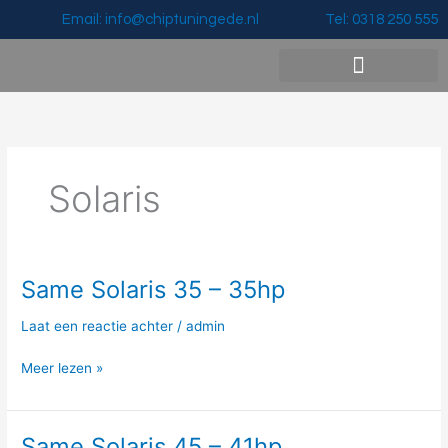
Ga
Email: info@chiptuningede.nl
Tel: 0318 250 555
naar
de
inhoud
Vermogenswinst & Prijzen
Solaris
Same Solaris 35 – 35hp
Same
Solaris
Laat een reactie achter
/
admin
35
–
Meer lezen »
35hp
Same Solaris 45 – 41hp
Same