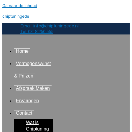
Ga naar de inhoud
chiptuningede
Email: info@chiptuningede.nl
Tel: 0318 250 555
Home
Vermogenswinst
& Prijzen
Afspraak Maken
Ervaringen
Contact
Wat Is
Chiptuning