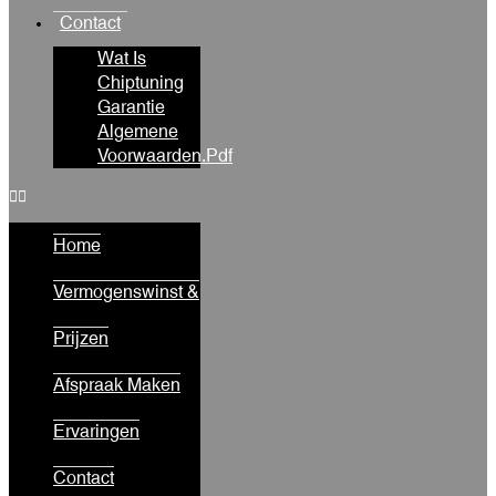
Contact
Wat Is
Chiptuning
Garantie
Algemene
Voorwaarden.pdf
Home
Vermogenswinst &
Prijzen
Afspraak Maken
Ervaringen
Contact