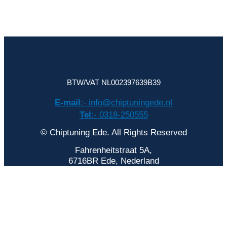
BTW/VAT NL002397639B39
E-mail
:- info@chiptuningede.nl
Tel
:- 0318-250555
© Chiptuning Ede. All Rights Reserved
Fahrenheitstraat 5A,
6716BR Ede, Nederland