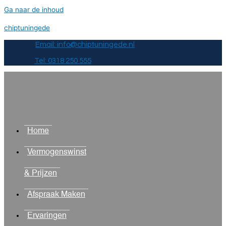
Ga naar de inhoud
chiptuningede
Email: info@chiptuningede.nl
Tel: 0318 250 555
Home
Vermogenswinst
& Prijzen
Afspraak Maken
Ervaringen