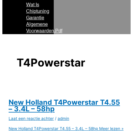
Wat Is
Chiptuning
Garantie
Algemene
Voorwaarden.pdf
T4Powerstar
New Holland T4Powerstar T4.55
– 3.4L – 58hp
Laat een reactie achter
/
admin
New Holland T4Powerstar T4.55 – 3.4L – 58hp
Meer lezen »