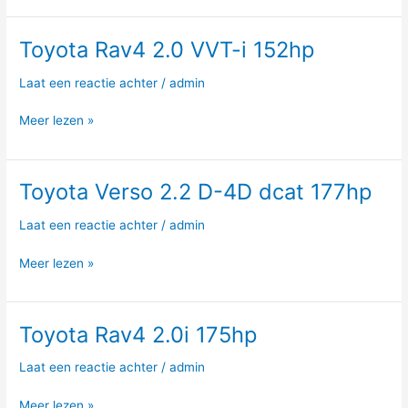
136hp
Toyota Rav4 2.0 VVT-i 152hp
Toyota
Rav4
Laat een reactie achter
/
admin
2.0
VVT-
Meer lezen »
i
152hp
Toyota Verso 2.2 D-4D dcat 177hp
Toyota
Verso
Laat een reactie achter
/
admin
2.2
D-
Meer lezen »
4D
dcat
177hp
Toyota Rav4 2.0i 175hp
Toyota
Rav4
Laat een reactie achter
/
admin
2.0i
175hp
Meer lezen »