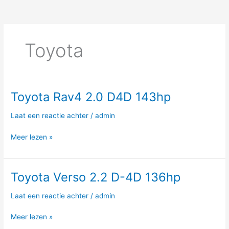
Toyota
Toyota Rav4 2.0 D4D 143hp
Toyota
Rav4
Laat een reactie achter
/
admin
2.0
D4D
Meer lezen »
143hp
Toyota Verso 2.2 D-4D 136hp
Toyota
Verso
Laat een reactie achter
/
admin
2.2
D-
Meer lezen »
4D