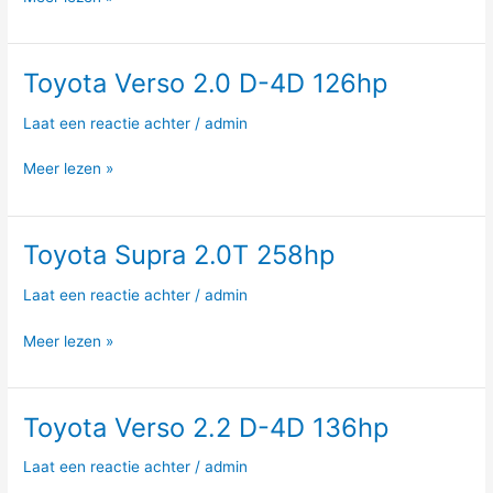
Toyota Verso 2.0 D-4D 126hp
Toyota
Verso
Laat een reactie achter
/
admin
2.0
D-
Meer lezen »
4D
126hp
Toyota Supra 2.0T 258hp
Toyota
Supra
Laat een reactie achter
/
admin
2.0T
258hp
Meer lezen »
Toyota Verso 2.2 D-4D 136hp
Toyota
Verso
Laat een reactie achter
/
admin
2.2