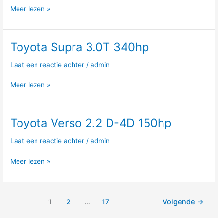
D-
Meer lezen »
4D
136hp
Toyota Supra 3.0T 340hp
Toyota
Supra
Laat een reactie achter
/
admin
3.0T
340hp
Meer lezen »
Toyota Verso 2.2 D-4D 150hp
Toyota
Verso
Laat een reactie achter
/
admin
2.2
D-
Meer lezen »
4D
150hp
1
2
…
17
Volgende
→