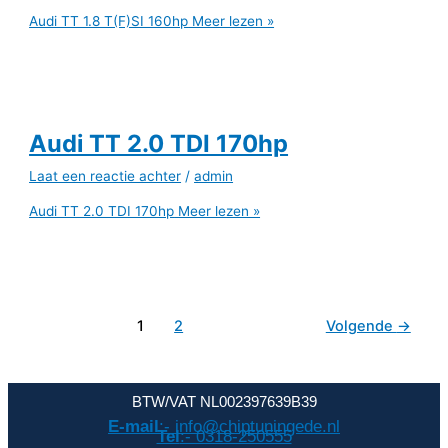
Audi TT 1.8 T(F)SI 160hp
Meer lezen »
Audi TT 2.0 TDI 170hp
Laat een reactie achter
/
admin
Audi TT 2.0 TDI 170hp
Meer lezen »
1
2
Volgende
→
BTW/VAT NL002397639B39
E-mail
:- info@chiptuningede.nl
Tel
:- 0318-250555