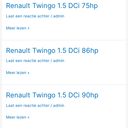
Renault Twingo 1.5 DCi 75hp
Renault
Twingo
Laat een reactie achter
/
admin
1.5
DCi
Meer lezen »
75hp
Renault Twingo 1.5 DCi 86hp
Renault
Twingo
Laat een reactie achter
/
admin
1.5
DCi
Meer lezen »
86hp
Renault Twingo 1.5 DCi 90hp
Renault
Twingo
Laat een reactie achter
/
admin
1.5
DCi
Meer lezen »
90hp