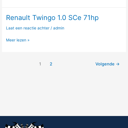
110hp
Renault Twingo 1.0 SCe 71hp
Renault
Twingo
Laat een reactie achter
/
admin
1.0
SCe
Meer lezen »
71hp
1
2
Volgende
→