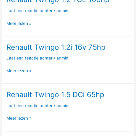
Twingo
Laat een reactie achter
/
admin
1.2
TCE
Meer lezen »
100hp
Renault Twingo 1.2i 16v 75hp
Renault
Twingo
Laat een reactie achter
/
admin
1.2i
16v
Meer lezen »
75hp
Renault Twingo 1.5 DCi 65hp
Renault
Twingo
Laat een reactie achter
/
admin
1.5
DCi
Meer lezen »
65hp