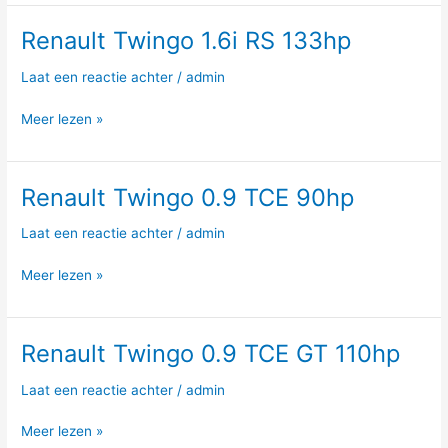
Renault Twingo 1.6i RS 133hp
Renault
Twingo
Laat een reactie achter
/
admin
1.6i
RS
Meer lezen »
133hp
Renault Twingo 0.9 TCE 90hp
Renault
Twingo
Laat een reactie achter
/
admin
0.9
TCE
Meer lezen »
90hp
Renault Twingo 0.9 TCE GT 110hp
Renault
Twingo
Laat een reactie achter
/
admin
0.9
TCE
Meer lezen »
GT