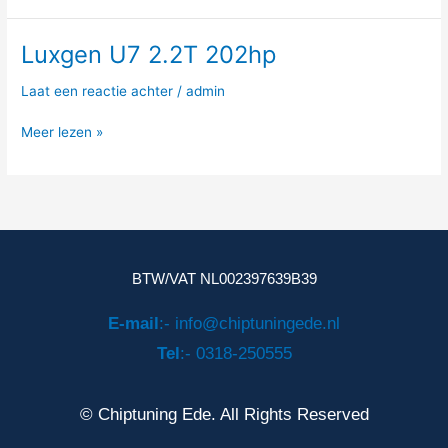
Luxgen U7 2.2T 202hp
Luxgen
U7
Laat een reactie achter
/
admin
2.2T
202hp
Meer lezen »
BTW/VAT NL002397639B39
E-mail
:- info@chiptuningede.nl
Tel
:- 0318-250555
© Chiptuning Ede. All Rights Reserved