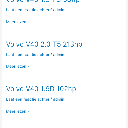
V40
Laat een reactie achter
/
admin
1.9
TD
Meer lezen »
90hp
Volvo V40 2.0 T5 213hp
Volvo
V40
Laat een reactie achter
/
admin
2.0
T5
Meer lezen »
213hp
Volvo V40 1.9D 102hp
Volvo
V40
Laat een reactie achter
/
admin
1.9D
102hp
Meer lezen »