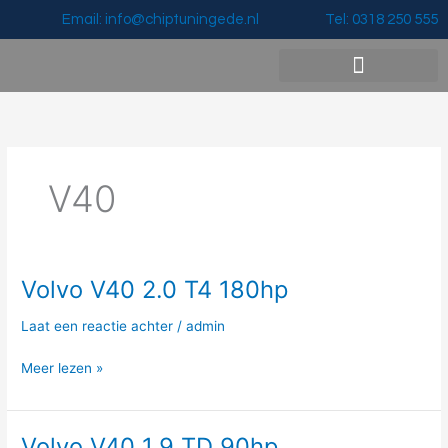
Ga
Email: info@chiptuningede.nl
Tel: 0318 250 555
naar
de
inhoud
Vermogenswinst & Prijzen
V40
Volvo V40 2.0 T4 180hp
Volvo
V40
Laat een reactie achter
/
admin
2.0
T4
Meer lezen »
180hp
Volvo V40 1.9 TD 90hp
Volvo