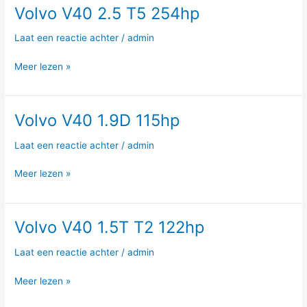
Volvo V40 2.5 T5 254hp
Volvo
V40
Laat een reactie achter
/
admin
2.5
T5
Meer lezen »
254hp
Volvo V40 1.9D 115hp
Volvo
V40
Laat een reactie achter
/
admin
1.9D
115hp
Meer lezen »
Volvo V40 1.5T T2 122hp
Volvo
V40
Laat een reactie achter
/
admin
1.5T
T2
Meer lezen »
122hp