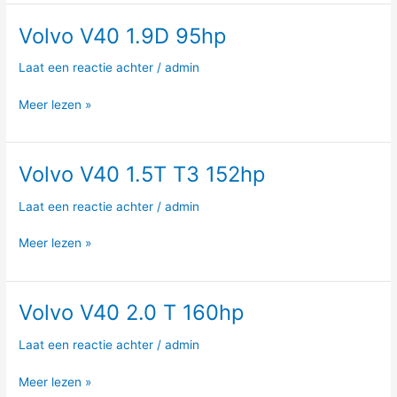
Volvo V40 1.9D 95hp
Volvo
V40
Laat een reactie achter
/
admin
1.9D
95hp
Meer lezen »
Volvo V40 1.5T T3 152hp
Volvo
V40
Laat een reactie achter
/
admin
1.5T
T3
Meer lezen »
152hp
Volvo V40 2.0 T 160hp
Volvo
V40
Laat een reactie achter
/
admin
2.0
T
Meer lezen »
160hp