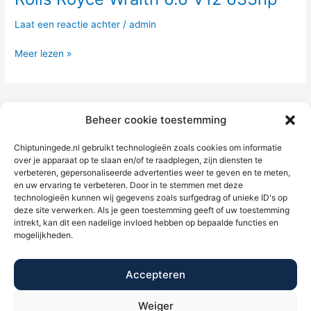
Royce
Laat een reactie achter
/
admin
Wraith
6.6
Meer lezen »
V12
633hp
Beheer cookie toestemming
Chiptuningede.nl gebruikt technologieën zoals cookies om informatie
over je apparaat op te slaan en/of te raadplegen, zijn diensten te
verbeteren, gepersonaliseerde advertenties weer te geven en te meten,
en uw ervaring te verbeteren. Door in te stemmen met deze
technologieën kunnen wij gegevens zoals surfgedrag of unieke ID's op
deze site verwerken. Als je geen toestemming geeft of uw toestemming
intrekt, kan dit een nadelige invloed hebben op bepaalde functies en
mogelijkheden.
Accepteren
Weiger
BTW/VAT NL002397639B39