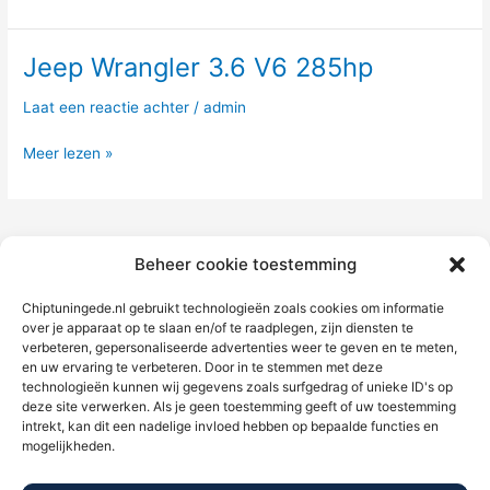
–
177hp
Jeep Wrangler 3.6 V6 285hp
Jeep
Wrangler
Laat een reactie achter
/
admin
3.6
V6
Meer lezen »
285hp
1
2
Volgende
→
Beheer cookie toestemming
Chiptuningede.nl gebruikt technologieën zoals cookies om informatie
over je apparaat op te slaan en/of te raadplegen, zijn diensten te
verbeteren, gepersonaliseerde advertenties weer te geven en te meten,
en uw ervaring te verbeteren. Door in te stemmen met deze
technologieën kunnen wij gegevens zoals surfgedrag of unieke ID's op
deze site verwerken. Als je geen toestemming geeft of uw toestemming
intrekt, kan dit een nadelige invloed hebben op bepaalde functies en
mogelijkheden.