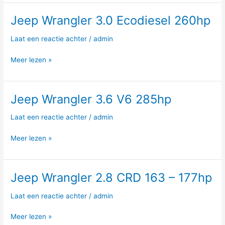
Jeep Wrangler 3.0 Ecodiesel 260hp
Jeep
Wrangler
Laat een reactie achter
/
admin
3.0
Ecodiesel
Meer lezen »
260hp
Jeep Wrangler 3.6 V6 285hp
Jeep
Wrangler
Laat een reactie achter
/
admin
3.6
V6
Meer lezen »
285hp
Jeep Wrangler 2.8 CRD 163 – 177hp
Jeep
Wrangler
Laat een reactie achter
/
admin
2.8
CRD
Meer lezen »
163