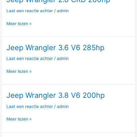
Wrangler
Laat een reactie achter
/
admin
2.8
CRD
Meer lezen »
200hp
Jeep Wrangler 3.6 V6 285hp
Jeep
Wrangler
Laat een reactie achter
/
admin
3.6
V6
Meer lezen »
285hp
Jeep Wrangler 3.8 V6 200hp
Jeep
Wrangler
Laat een reactie achter
/
admin
3.8
V6
Meer lezen »
200hp