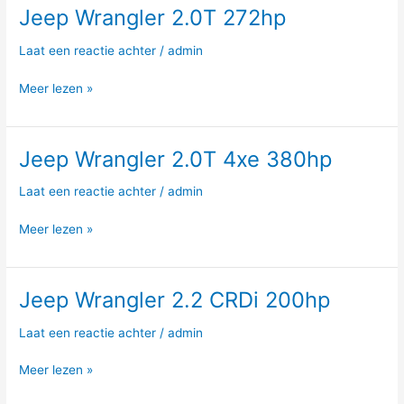
Jeep Wrangler 2.0T 272hp
Jeep
Wrangler
Laat een reactie achter
/
admin
2.0T
272hp
Meer lezen »
Jeep Wrangler 2.0T 4xe 380hp
Jeep
Wrangler
Laat een reactie achter
/
admin
2.0T
4xe
Meer lezen »
380hp
Jeep Wrangler 2.2 CRDi 200hp
Jeep
Wrangler
Laat een reactie achter
/
admin
2.2
CRDi
Meer lezen »
200hp