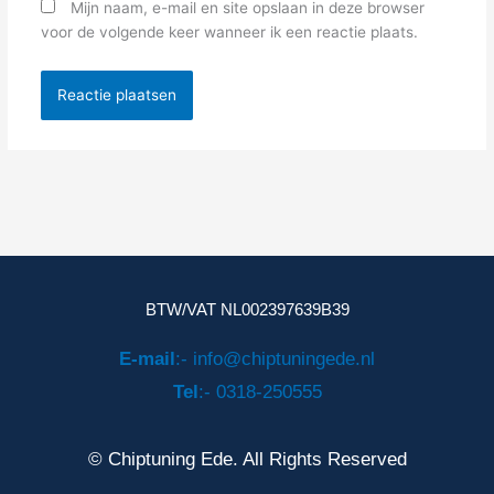
Mijn naam, e-mail en site opslaan in deze browser
voor de volgende keer wanneer ik een reactie plaats.
BTW/VAT NL002397639B39
E-mail
:- info@chiptuningede.nl
Tel
:- 0318-250555
© Chiptuning Ede. All Rights Reserved