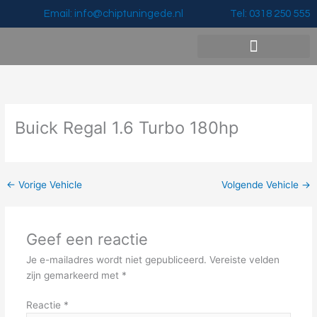
Ga
Email: info@chiptuningede.nl
Tel: 0318 250 555
naar
de
inhoud
Vermogenswinst & Prijzen
Buick Regal 1.6 Turbo 180hp
←
Vorige Vehicle
Volgende Vehicle
→
Geef een reactie
Je e-mailadres wordt niet gepubliceerd.
Vereiste velden
zijn gemarkeerd met
*
Reactie
*