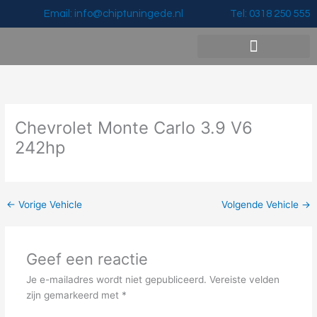
Ga
Email: info@chiptuningede.nl
Tel: 0318 250 555
naar
de
inhoud
Vermogenswinst & Prijzen
Chevrolet Monte Carlo 3.9 V6
242hp
←
Vorige Vehicle
Volgende Vehicle
→
Geef een reactie
Je e-mailadres wordt niet gepubliceerd.
Vereiste velden
zijn gemarkeerd met
*