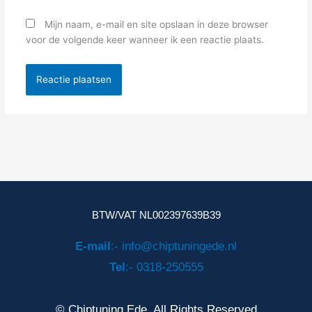
Mijn naam, e-mail en site opslaan in deze browser
voor de volgende keer wanneer ik een reactie plaats.
BTW/VAT NL002397639B39
E-mail
:- info@chiptuningede.nl
Tel
:- 0318-250555
© Chiptuning Ede. All Rights Reserved